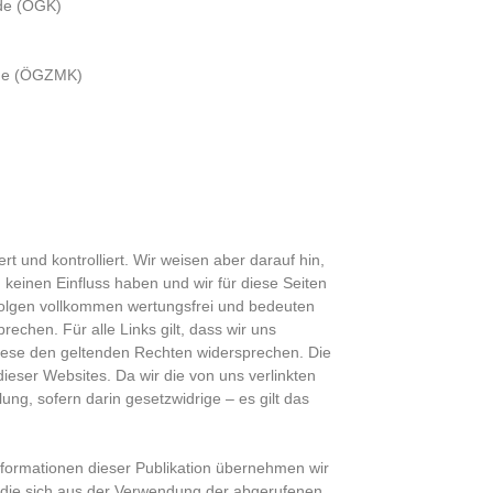
nde (ÖGK)
unde (ÖGZMK)
ert und kontrolliert. Wir weisen aber darauf hin,
, keinen Einfluss haben und wir für diese Seiten
folgen vollkommen wertungsfrei und bedeuten
echen. Für alle Links gilt, dass wir uns
diese den geltenden Rechten widersprechen. Die
dieser Websites. Da wir die von uns verlinkten
ung, sofern darin gesetzwidrige – es gilt das
 Informationen dieser Publikation übernehmen wir
 die sich aus der Verwendung der abgerufenen