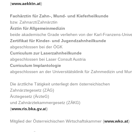
(
www.aekktn.at
)
Fachärztin für Zahn-, Mund- und Kieferheilkunde
bzw. Zahnarzt/Zahnärztin
Ärztin für Allgemeinmedizin
beide akademische Grade verliehen von der Karl-Franzens-Unive
Zertifikat für Kinder- und Jugendzahnheilkunde
abgeschlossen bei der ÖGK
Curriculum zur Laserzahnheilkunde
abgeschlossen bei Laser Consult Austria
Curriculum Implantologie
abgeschlossen an der Universitätsklinik für Zahnmedizin und M
Die ärztliche Tätigkeit unterliegt dem österreichischen
Zahnärztegesetz (ZÄG)
Ärztegesetz (ÄrzteG)
und Zahnärztekammergesetz (ZÄKG)
(
www.ris.bka.gv.a
t
)
Mitglied der Österreichischen Wirtschaftskammer (
www.wko.at
)