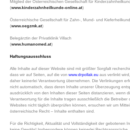
Mitglied der Österreichischen Gesellschaft für Kinderzahnheilku
(
www.kinderzahnheilkunde-online.at
)
Österreichische Gesellschaft für Zahn-, Mund- und Kieferheilk
(
www.oegzmk.at
)
Belegärztin der Privatklinik Villach
(
www.humanomed.at
)
Haftungsausschluss
Alle Inhalte auf dieser Website sind mit größter Sorgfalt recherchi
dass wir auf Seiten, auf die von
www.drpollak.eu
aus verlinkt wird
daher keinerlei Verantwortung übernehmen. Die Verlinkungen er
nicht automatisch, dass deren Inhalte unserer Überzeugung entspr
ausdrücklich von den Inhalten dieser Seiten distanzieren, wenn 
Verantwortung für die Inhalte tragen ausschließlich die Betreiber 
Websites nicht täglich überprüfen können, ersuchen wir um Mitteil
österreichische Recht – Inhalte enthalten sind.
Für die Richtigkeit, Aktualität und Vollständigkeit der gebotenen
keine Gewähr! Insbesondere können keinerlei Rechtsansprüche,